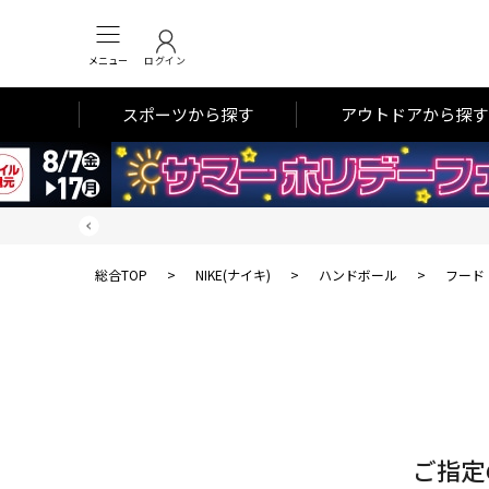
メニュー
ログイン
スポーツから探す
アウトドアから探す
総合TOP
>
NIKE(ナイキ)
>
ハンドボール
>
フード
対
象
件
数
ご指定