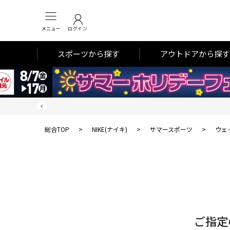
メニュー
ログイン
スポーツから探す
アウトドアから探す
総合TOP
>
NIKE(ナイキ)
>
サマースポーツ
>
ウェ
対
象
件
数
ご指定