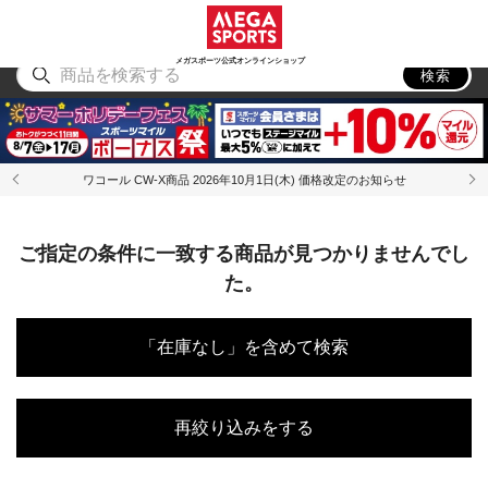
スポーツ
アウトドア
ブランド
アイテム
から探す
から探す
から探す
から探す
メガスポーツ公式オンラインショップ
検索
ワコール CW-X商品 2026年10月1日(木) 価格改定のお知らせ
ご指定の条件に一致する商品が見つかりませんでし
た。
「在庫なし」を含めて検索
再絞り込みをする