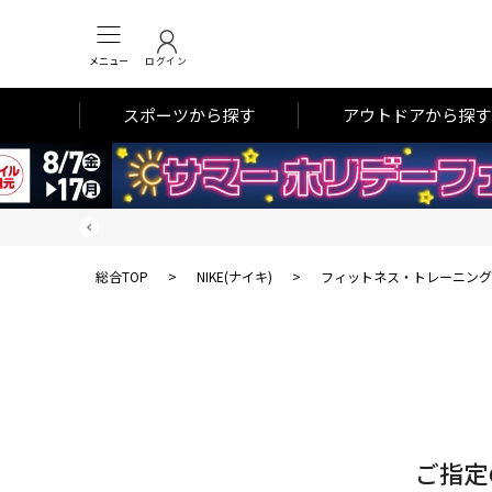
メニュー
ログイン
スポーツから探す
アウトドアから探す
総合TOP
>
NIKE(ナイキ)
>
フィットネス・トレーニング
対
象
件
数
ご指定