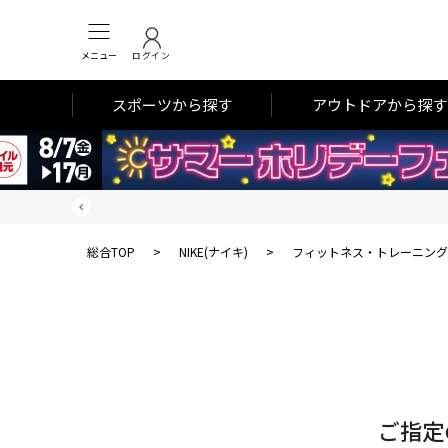
メニュー
ログイン
スポーツから探す
アウトドアから探す
総合TOP
>
NIKE(ナイキ)
>
フィットネス・トレーニング
対
象
件
数
ご指定