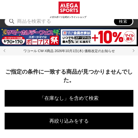
スポーツ
アウトドア
ブランド
アイテム
から探す
から探す
から探す
から探す
メガスポーツ公式オンラインショップ
検索
ワコール CW-X商品 2026年10月1日(木) 価格改定のお知らせ
ご指定の条件に一致する商品が見つかりませんでし
た。
「在庫なし」を含めて検索
再絞り込みをする