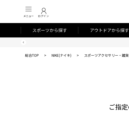
メニュー
ログイン
スポーツから探す
アウトドアから探す
総合TOP
>
NIKE(ナイキ)
>
スポーツアクセサリー・雑貨
対
象
件
数
ご指定
0
件