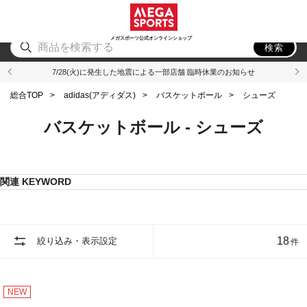
スポーツ
アウトドア
ブランド
アイテム
から探す
から探す
から探す
から探す
メガスポーツ公式オンラインショップ
検索
7/28(火)に発生した地震による一部店舗 臨時休業のお知らせ
総合TOP
>
adidas(アディダス)
>
バスケットボール
>
シューズ
バスケットボール - シューズ
関連 KEYWORD
18
絞り込み・表示設定
件
NEW