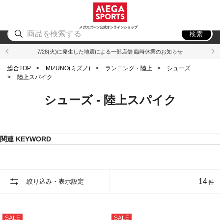
スポーツ
アウトドア
ブランド
アイテム
から探す
から探す
から探す
から探す
メガスポーツ公式オンラインショップ
検索
7/28(火)に発生した地震による一部店舗 臨時休業のお知らせ
総合TOP
>
MIZUNO(ミズノ)
>
ランニング・陸上
>
シューズ
>
陸上スパイク
シューズ - 陸上スパイク
関連 KEYWORD
14
絞り込み・表示設定
件
SALE
SALE