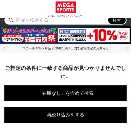
スポーツ
アウトドア
ブランド
アイテム
から探す
から探す
から探す
から探す
メガスポーツ公式オンラインショップ
検索
ワコール CW-X商品 2026年10月1日(木) 価格改定のお知らせ
ご指定の条件に一致する商品が見つかりませんでし
た。
「在庫なし」を含めて検索
再絞り込みをする