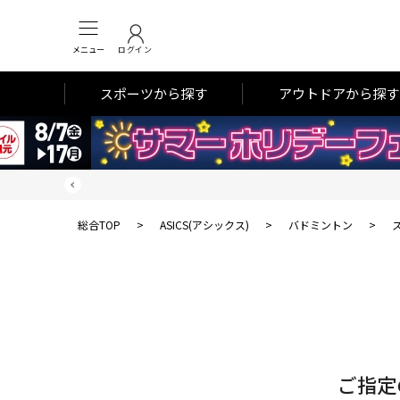
メニュー
ログイン
スポーツから探す
アウトドアから探す
総合TOP
>
ASICS(アシックス)
>
バドミントン
>
対
象
件
数
ご指定