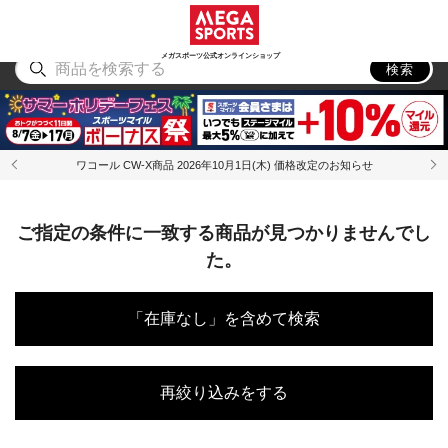
スポーツ
アウトドア
ブランド
アイテム
から探す
から探す
から探す
から探す
メガスポーツ公式オンラインショップ
検索
ワコール CW-X商品 2026年10月1日(木) 価格改定のお知らせ
ご指定の条件に一致する商品が見つかりませんでし
た。
「在庫なし」を含めて検索
再絞り込みをする