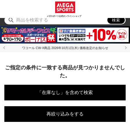
スポーツ
アウトドア
ブランド
アイテム
から探す
から探す
から探す
から探す
メガスポーツ公式オンラインショップ
検索
ワコール CW-X商品 2026年10月1日(木) 価格改定のお知らせ
ご指定の条件に一致する商品が見つかりませんでし
た。
「在庫なし」を含めて検索
再絞り込みをする