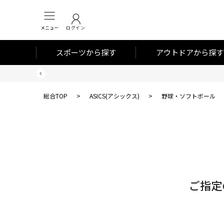
メニュー
ログイン
スポーツから探す
アウトドアから探す
総合TOP
>
ASICS(アシックス)
>
野球・ソフトボール
対
象
件
数
ご指定
0
件