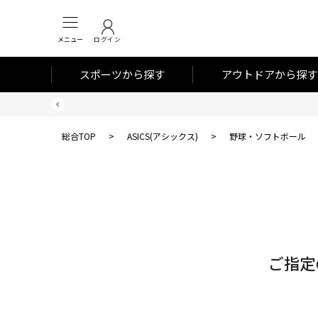
メニュー
ログイン
スポーツから探す
アウトドアから探す
総合TOP
>
ASICS(アシックス)
>
野球・ソフトボール
対
象
件
数
ご指定
0
件