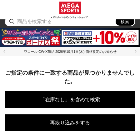
スポーツ
アウトドア
ブランド
アイテム
から探す
から探す
から探す
から探す
メガスポーツ公式オンラインショップ
検索
ワコール CW-X商品 2026年10月1日(木) 価格改定のお知らせ
ご指定の条件に一致する商品が見つかりませんでし
た。
「在庫なし」を含めて検索
再絞り込みをする