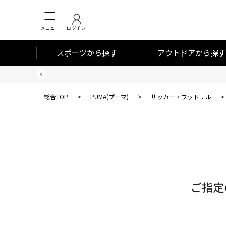
メニュー
ログイン
スポーツから探す
アウトドアから探す
総合TOP
>
PUMA(プーマ)
>
サッカー・フットサル
>
対
象
件
数
ご指定
0
件