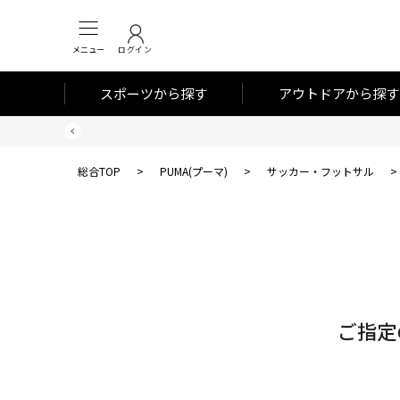
メニュー
ログイン
スポーツから探す
アウトドアから探す
総合TOP
>
PUMA(プーマ)
>
サッカー・フットサル
>
対
象
件
数
ご指定
0
件