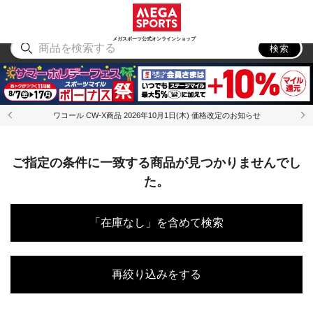
スポーツ
アウトドア
ブランド
アイテム
から探す
から探す
から探す
から探す
メガスポーツ公式オンラインショップ
検索
ワコール CW-X商品 2026年10月1日(木) 価格改定のお知らせ
ご指定の条件に一致する商品が見つかりませんでし
た。
「在庫なし」を含めて検索
再絞り込みをする