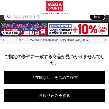
スポーツ
アウトドア
ブランド
アイテム
から探す
から探す
から探す
から探す
メガスポーツ公式オンラインショップ
検索
ワコール CW-X商品 2026年10月1日(木) 価格改定のお知らせ
ご指定の条件に一致する商品が見つかりませんでし
た。
「在庫なし」を含めて検索
再絞り込みをする