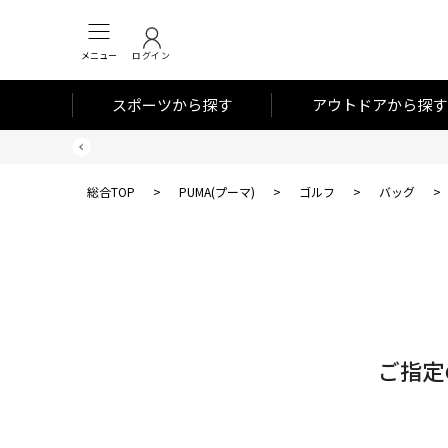
メニュー
ログイン
スポーツから探す
アウトドアから探す
総合TOP
>
PUMA(プーマ)
>
ゴルフ
>
バッグ
>
対
象
件
数
ご指定
0
件