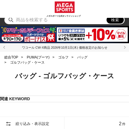
スポーツ
アウトドア
ブランド
アイテム
から探す
から探す
から探す
から探す
メガスポーツ公式オンラインショップ
検索
ワコール CW-X商品 2026年10月1日(木) 価格改定のお知らせ
総合TOP
>
PUMA(プーマ)
>
ゴルフ
>
バッグ
>
ゴルフバッグ・ケース
バッグ - ゴルフバッグ・ケース
関連 KEYWORD
2
絞り込み・表示設定
件