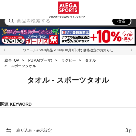
スポーツ
アウトドア
ブランド
アイテム
から探す
から探す
から探す
から探す
メガスポーツ公式オンラインショップ
検索
ワコール CW-X商品 2026年10月1日(木) 価格改定のお知らせ
総合TOP
>
PUMA(プーマ)
>
ラグビー
>
タオル
>
スポーツタオル
タオル - スポーツタオル
関連 KEYWORD
3
絞り込み・表示設定
件