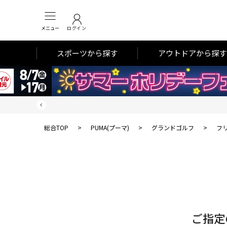
メニュー
ログイン
スポーツから探す
アウトドアから探す
総合TOP
>
PUMA(プーマ)
>
グランドゴルフ
>
フ
対
象
件
数
ご指定