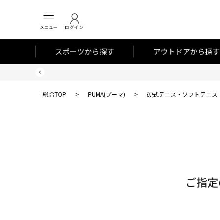
メニュー
ログイン
スポーツから探す
アウトドアから探す
総合TOP
>
PUMA(プーマ)
>
硬式テニス・ソフトテニス
対
象
件
数
ご指定
0
件