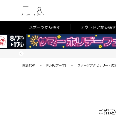
メニュー
ログイン
スポーツから探す
アウトドアから探す
総合TOP
>
PUMA(プーマ)
>
スポーツアクセサリー・雑
対
象
件
数
ご指定