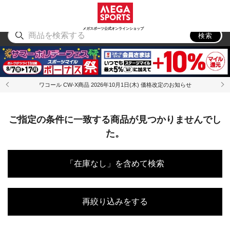
スポーツ
アウトドア
ブランド
アイテム
から探す
から探す
から探す
から探す
メガスポーツ公式オンラインショップ
検索
ワコール CW-X商品 2026年10月1日(木) 価格改定のお知らせ
ご指定の条件に一致する商品が見つかりませんでし
た。
「在庫なし」を含めて検索
再絞り込みをする