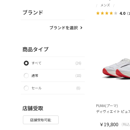
メンズ
ブランド
4.0
（
ブランドを選択
商品タイプ
すべて
(26)
通常
(18)
セール
(8)
PUMA(プーマ)
店舗受取
ディヴィエイト ピュ
店舗受取可能
￥19,800
(税込