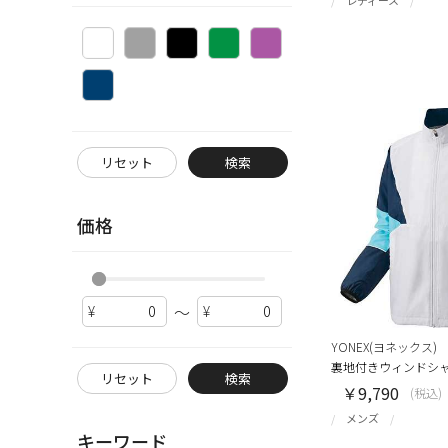
リセット
検索
価格
～
YONEX(ヨネックス)
裏地付きウィンドシ
リセット
検索
￥9,790
(税込)
メンズ
キーワード