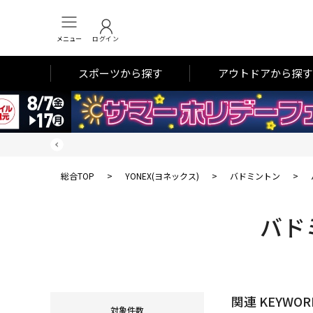
メニュー
ログイン
スポーツから探す
アウトドアから探す
総合TOP
>
YONEX(ヨネックス)
>
バドミントン
>
バド
関連 KEYWOR
対象件数