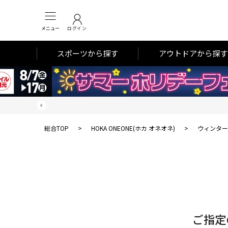
メニュー
ログイン
スポーツから探す
アウトドアから探す
総合TOP
>
HOKA ONEONE(ホカ オネオネ)
>
ウィンター
対
象
件
数
ご指定