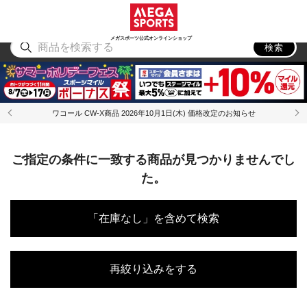
スポーツ
アウトドア
ブランド
アイテム
から探す
から探す
から探す
から探す
メガスポーツ公式オンラインショップ
検索
ワコール CW-X商品 2026年10月1日(木) 価格改定のお知らせ
ご指定の条件に一致する商品が見つかりませんでし
た。
「在庫なし」を含めて検索
再絞り込みをする