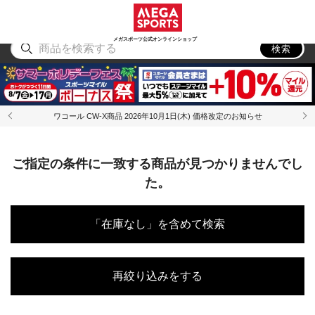
スポーツ
アウトドア
ブランド
アイテム
から探す
から探す
から探す
から探す
メガスポーツ公式オンラインショップ
検索
ワコール CW-X商品 2026年10月1日(木) 価格改定のお知らせ
ご指定の条件に一致する商品が見つかりませんでし
た。
「在庫なし」を含めて検索
再絞り込みをする