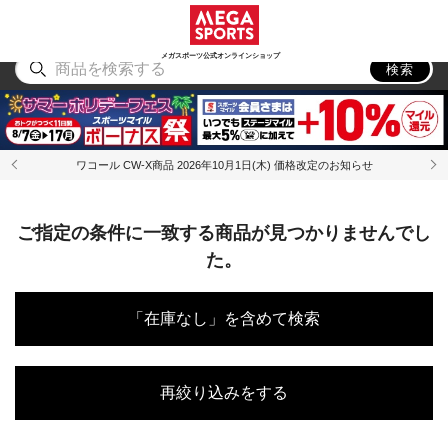
スポーツ
アウトドア
ブランド
アイテム
から探す
から探す
から探す
から探す
メガスポーツ公式オンラインショップ
検索
ワコール CW-X商品 2026年10月1日(木) 価格改定のお知らせ
ご指定の条件に一致する商品が見つかりませんでし
た。
「在庫なし」を含めて検索
再絞り込みをする