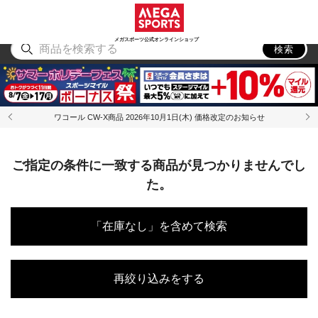
スポーツ
アウトドア
ブランド
アイテム
から探す
から探す
から探す
から探す
メガスポーツ公式オンラインショップ
検索
ワコール CW-X商品 2026年10月1日(木) 価格改定のお知らせ
ご指定の条件に一致する商品が見つかりませんでし
た。
「在庫なし」を含めて検索
再絞り込みをする