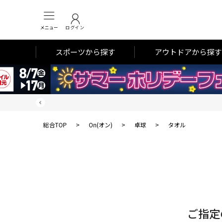
メニュー
ログイン
スポーツから探す
アウトドアから探す
総合TOP
>
On(オン)
>
卓球
>
タオル
対
象
件
数
ご指定