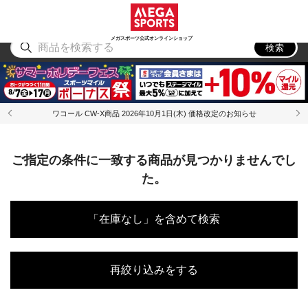
スポーツ
アウトドア
ブランド
アイテム
から探す
から探す
から探す
から探す
メガスポーツ公式オンラインショップ
検索
ワコール CW-X商品 2026年10月1日(木) 価格改定のお知らせ
ご指定の条件に一致する商品が見つかりませんでし
た。
「在庫なし」を含めて検索
再絞り込みをする