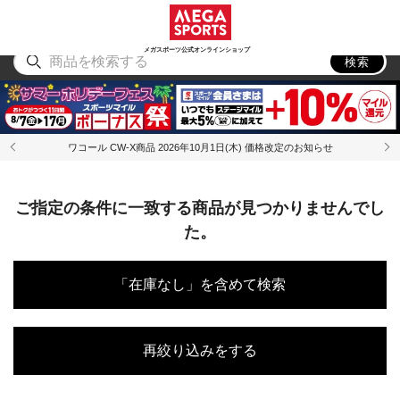
スポーツ
アウトドア
ブランド
アイテム
から探す
から探す
から探す
から探す
メガスポーツ公式オンラインショップ
検索
ワコール CW-X商品 2026年10月1日(木) 価格改定のお知らせ
ご指定の条件に一致する商品が見つかりませんでし
た。
「在庫なし」を含めて検索
再絞り込みをする