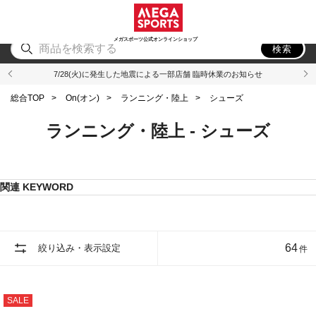
スポーツ
アウトドア
ブランド
アイテム
から探す
から探す
から探す
から探す
メガスポーツ公式オンラインショップ
検索
7/28(火)に発生した地震による一部店舗 臨時休業のお知らせ
総合TOP
>
On(オン)
>
ランニング・陸上
>
シューズ
ランニング・陸上 - シューズ
関連 KEYWORD
64
絞り込み・表示設定
件
SALE