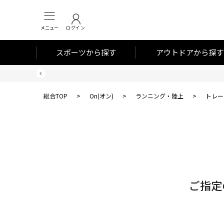
メニュー
ログイン
スポーツから探す
アウトドアから探す
総合TOP
>
On(オン)
>
ランニング・陸上
>
トレー
対
象
件
数
ご指定
0
件