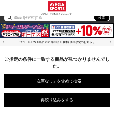
スポーツ
アウトドア
ブランド
アイテム
から探す
から探す
から探す
から探す
メガスポーツ公式オンラインショップ
検索
ワコール CW-X商品 2026年10月1日(木) 価格改定のお知らせ
ご指定の条件に一致する商品が見つかりませんでし
た。
「在庫なし」を含めて検索
再絞り込みをする