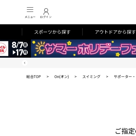
メニュー
ログイン
スポーツから探す
アウトドアから探す
総合TOP
>
On(オン)
>
スイミング
>
サポーター・
対
象
件
数
ご指定