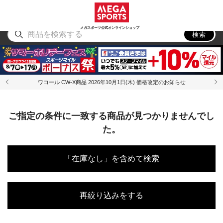
スポーツ
アウトドア
ブランド
アイテム
から探す
から探す
から探す
から探す
メガスポーツ公式オンラインショップ
検索
ワコール CW-X商品 2026年10月1日(木) 価格改定のお知らせ
ご指定の条件に一致する商品が見つかりませんでし
た。
「在庫なし」を含めて検索
再絞り込みをする