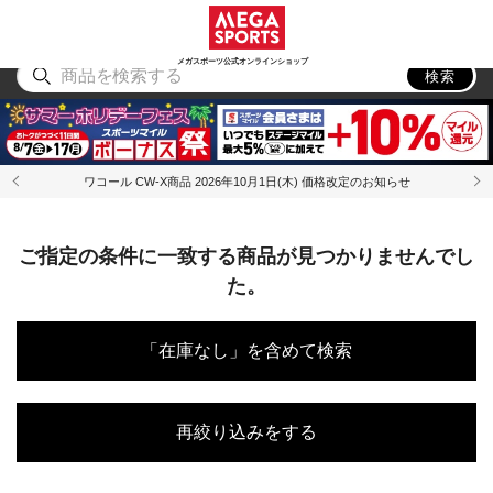
スポーツ
アウトドア
ブランド
アイテム
から探す
から探す
から探す
から探す
メガスポーツ公式オンラインショップ
検索
ワコール CW-X商品 2026年10月1日(木) 価格改定のお知らせ
ご指定の条件に一致する商品が見つかりませんでし
た。
「在庫なし」を含めて検索
再絞り込みをする