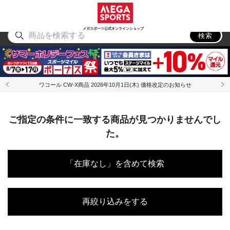
スポーツ
アウトドア
ブランド
アイテム
から探す
から探す
から探す
から探す
メガスポーツ公式オンラインショップ
検索
ワコール CW-X商品 2026年10月1日(木) 価格改定のお知らせ
ご指定の条件に一致する商品が見つかりませんでし
た。
「在庫なし」を含めて検索
再絞り込みをする