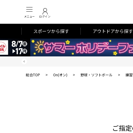
メニュー
ログイン
スポーツから探す
アウトドアから探す
総合TOP
>
On(オン)
>
野球・ソフトボール
>
練習
対
象
件
数
ご指定