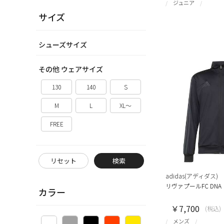
ジュニア
サイズ
シューズサイズ
その他 ウェアサイズ
130
140
S
M
L
XL～
FREE
リセット
検索
adidas(アディダス)
リヴァプールFC DN
カラー
￥7,700
(税込)
メンズ