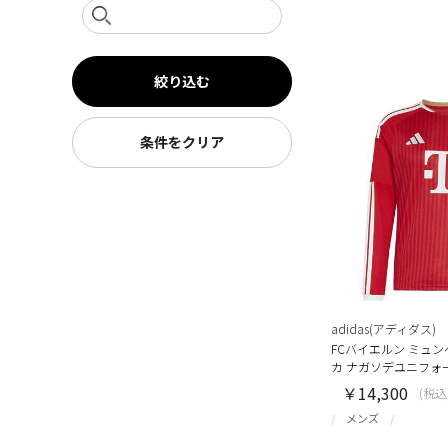
絞り込む
条件をクリア
adidas(アディダス)
FCバイエルン ミュン
カ ナガソデユニフォ
￥14,300
(税込
メンズ