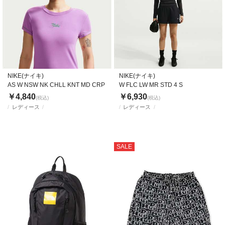
NIKE(ナイキ)
NIKE(ナイキ)
AS W NSW NK CHLL KNT MD CRP
W FLC LW MR STD 4 S
￥4,840
￥6,930
(税込)
(税込)
レディース
レディース
SALE