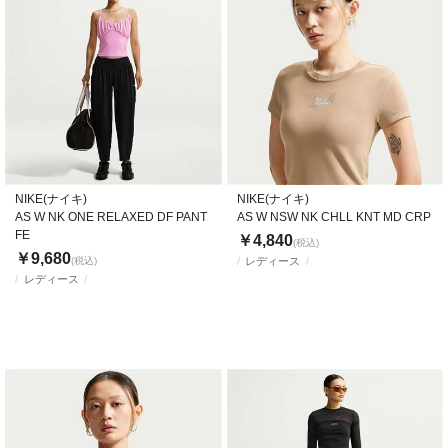
NIKE(ナイキ)
NIKE(ナイキ)
AS W NK ONE RELAXED DF PANT
AS W NSW NK CHLL KNT MD CRP
FE
￥4,840
(税込)
￥9,680
(税込)
レディース
レディース