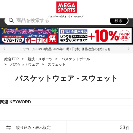
スポーツ
アウトドア
ブランド
アイテム
から探す
から探す
から探す
から探す
メガスポーツ公式オンラインショップ
検索
ワコール CW-X商品 2026年10月1日(木) 価格改定のお知らせ
総合TOP
>
競技・スポーツ
>
バスケットボール
>
バスケットウェア
>
スウェット
バスケットウェア - スウェット
関連 KEYWORD
33
絞り込み・表示設定
件