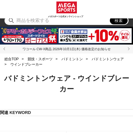
スポーツ
アウトドア
ブランド
アイテム
から探す
から探す
から探す
から探す
メガスポーツ公式オンラインショップ
検索
ワコール CW-X商品 2026年10月1日(木) 価格改定のお知らせ
総合TOP
>
競技・スポーツ
>
バドミントン
>
バドミントンウェア
>
ウインドブレーカー
バドミントンウェア - ウインドブレー
カー
関連 KEYWORD