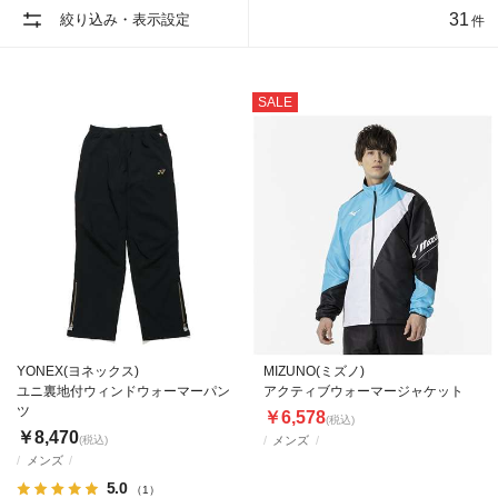
31
絞り込み・表示設定
件
SALE
YONEX(ヨネックス)
MIZUNO(ミズノ)
ユニ裏地付ウィンドウォーマーパン
アクティブウォーマージャケット
ツ
￥6,578
(税込)
￥8,470
(税込)
メンズ
メンズ
5.0
（1）