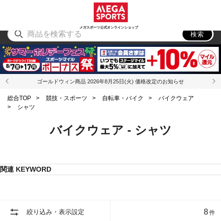
スポーツ
アウトドア
ブランド
アイテム
から探す
から探す
から探す
から探す
メガスポーツ公式オンラインショップ
検索
ゴールドウィン商品 2026年8月25日(火) 価格改定のお知らせ
総合TOP
>
競技・スポーツ
>
自転車・バイク
>
バイクウェア
>
シャツ
バイクウェア - シャツ
関連 KEYWORD
8
絞り込み・表示設定
件